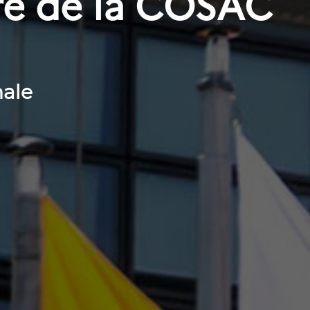
re de la COSAC
nale