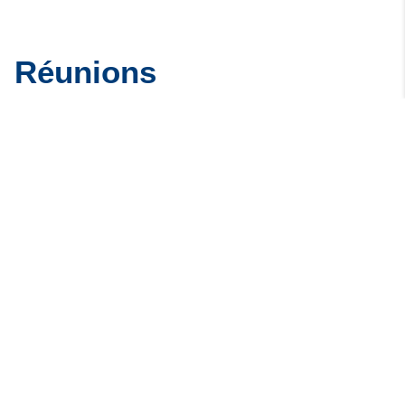
Réunions
interparlementaires
Réunion avec la Conférence des
Présidents du Parlement
européen